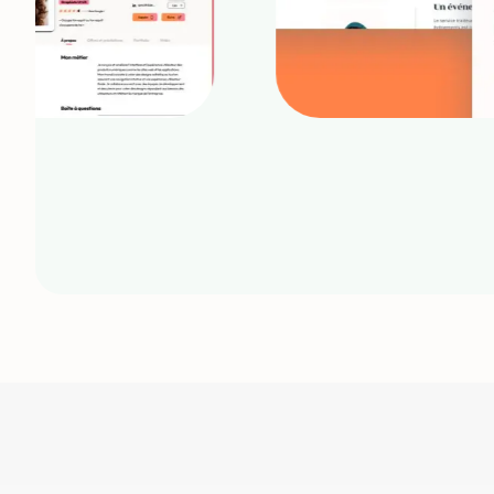
Delphine Dijoux
Tikatoune