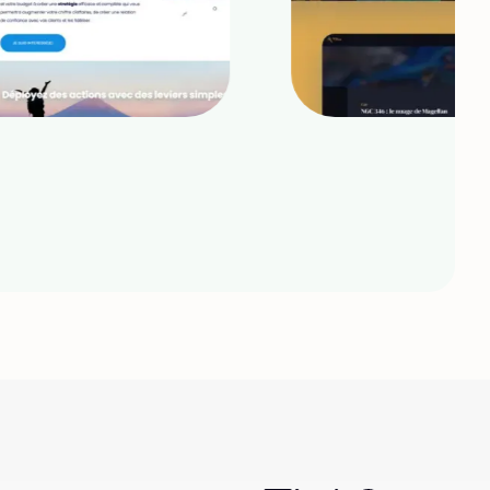
Aliénor de Bejarry
Artisse