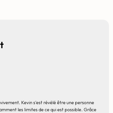
t
 vivement. Kevin s'est révélé être une personne
Kevin 
mment les limites de ce qui est possible. Grâce
assez r