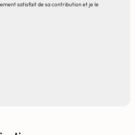
ement satisfait de sa contribution et je le
d'avanc
interne
pas l'a
qu'il a
person
à son 
Anony
Dévelo